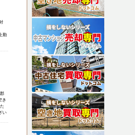
対
さ
上勤
隅郡
空き
れた
ざい