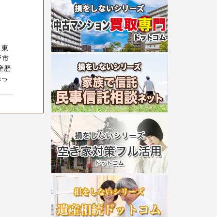
 東
野市
産歴
添っ