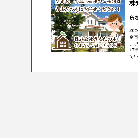
株
所
20
金市
、伊
17
てい 