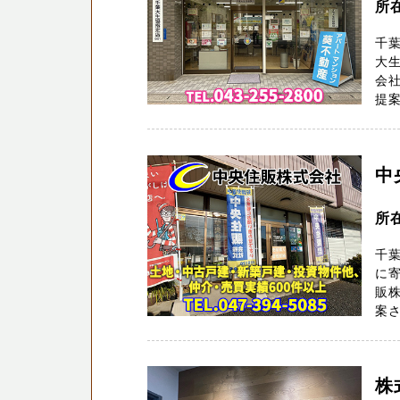
所
千葉
大生
会
提案
中
所
千
に寄
販
案さ
株