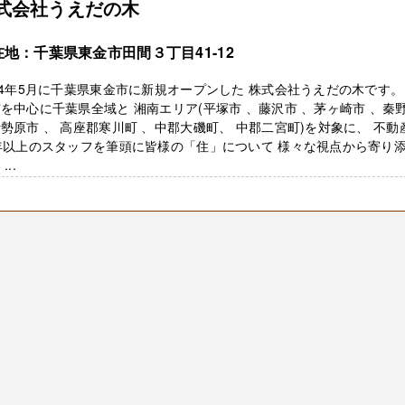
式会社うえだの木
在地：千葉県東金市田間３丁目41-12
24年5月に千葉県東金市に新規オープンした 株式会社うえだの木です。
を中心に千葉県全域と 湘南エリア(平塚市 、藤沢市 、茅ヶ崎市 、秦
勢原市 、 高座郡寒川町 、中郡大磯町、 中郡二宮町)を対象に、 不動
年以上のスタッフを筆頭に皆様の「住」について 様々な視点から寄り
...