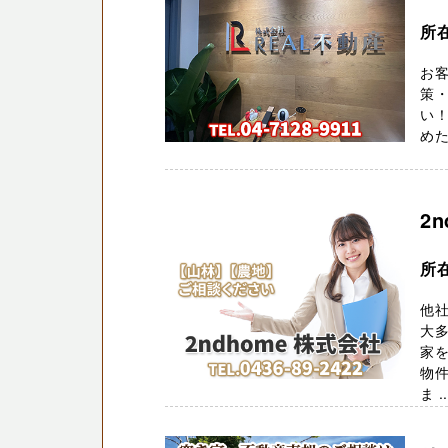
所在
お客
策・
い！
めた
2
所在
他
大多
家
物件
ま ..