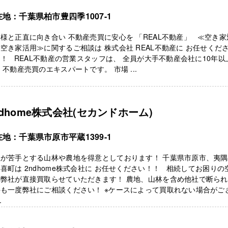
地：千葉県柏市豊四季1007-1
様と正直に向き合い 不動産売買に安心を 「REAL不動産」 ≪空き家
空き家活用≫に関するご相談は 株式会社 REAL不動産に お任せくだ
！ REAL不動産の営業スタッフは、 全員が大手不動産会社に10年以
 不動産売買のエキスパートです。 市場 ...
ndhome株式会社(セカンドホーム)
地：千葉県市原市平蔵1399-1
社が苦手とする山林や農地を得意としております！ 千葉県市原市、夷
喜町は 2ndhome株式会社に お任せください！！ 相続してお困りの
を弊社が直接買取らせていただきます！ 農地、山林を含め他社で断ら
も一度弊社にご相談ください！ ※ケースによって買取れない場合がご
.