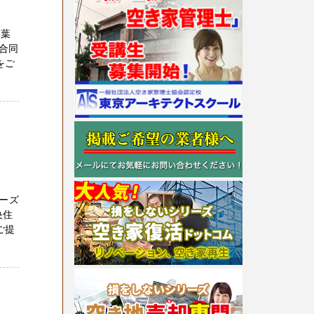
千葉
合同
をご
ーズ
央住
ご提