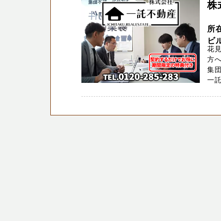
株
所
ビ
花
方
集団
一託