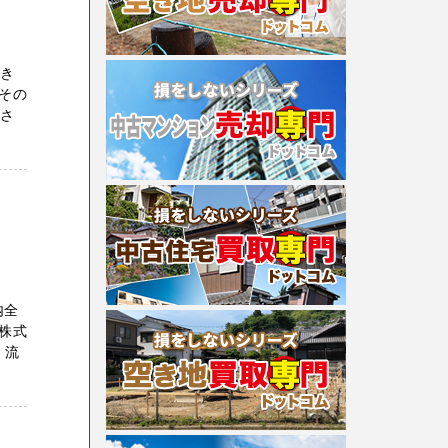
空き
その
ださ
内全
株式
、流