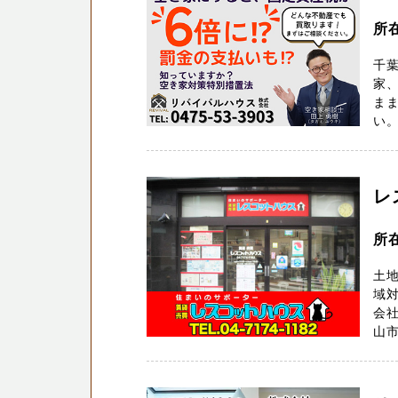
所
千
家
ま
い。
レ
所
土地
域
会社
山市