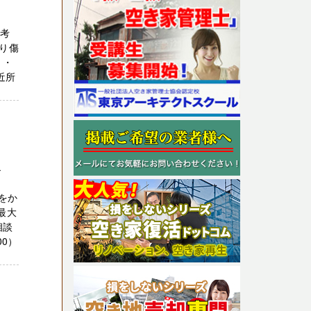
お考
り傷
 ・
近所
ト
をか
最大
相談
00）