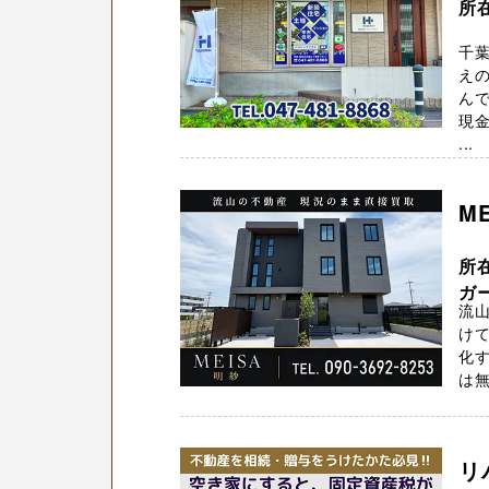
所
千
え
んで
現金
...
M
所在
ガ
流山
け
化す
は無
リ