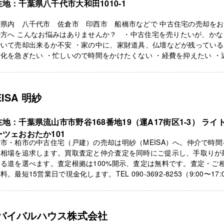
在地：千葉県八千代市大和田1010-1
葉県内 八千代市 佐倉市 印西市 船橋市などで 中古住宅の売却を
の方へ こんなお悩みはありませんか？ ・中古住宅を売りたいが、かな
いて売却出来るか不安 ・家の中に、家財道具、仏壇などが残っている
化を急ぎたい ・忙しいので時間をかけたくない ・経費を抑えたい ・
EISA 明紗
地：千葉県流山市市野谷168番地19（運A17街区1-3） ライ
ーツェおおたか101
市・柏市の中古住宅（戸建）の売却は明紗（MEISA）へ。仲介で時間
て相場を追求します。買取査定と仲介査定を同時にご提示し、手取りが
る道を選べます。査定根拠は100%開示、査定は無料です。査定・ご
料。最短15営業日で現金化します。TEL 090-3692-8253（9:00〜17:
バイバルハウス株式会社