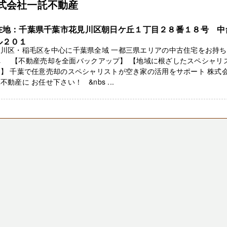
式会社一託不動産
在地：千葉県千葉市花見川区朝日ケ丘１丁目２８番１８号 中
ル２０１
見川区・稲毛区を中心に千葉県全域 一都三県エリアの中古住宅をお持
へ 【不動産売却を全面バックアップ】 【地域に根ざしたスペシャリ
】 千葉で任意売却のスペシャリストが空き家の活用をサポート 株式
不動産に お任せ下さい！ &nbs ...