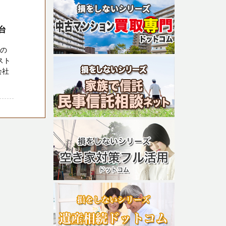
台
ちの
スト
会社