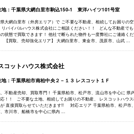
在地：千葉県大網白里市駒込150-1 東洋ハイツ101号室
葉県大網白里市（外房エリア）で ご不要な不動産、相続してお困りの
、 リバイバルハウス株式会社にご相談ください！！ どんな不動産でも
まの状態で買取できます！ 他社で断られた物件も一度弊社にご連絡く
 【買取、売却強化エリア】 大網白里市、東金市、茂原市、山武 ...
スコットハウス株式会社
在地：千葉県柏市南柏中央２－１３ レスコット１Ｆ
、不動産売却、買取専門！ 千葉県柏市、松戸市、流山市を中心に 県
対応！！ ご不要な土地、相続してお困りの不動産、 レスコットハウス
が 直接買取らせていただきます!! 対応エリア 千葉県柏市、松戸市
、市川市、船橋市を中心に県内 ...