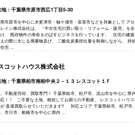
在地：千葉県市原市西広1丁目5-30
葉県市原市を中心に木更津市・袖ケ浦市・富里市などを対象として ア
トレイン株式会社は、 「中古住宅の買い取り・リフォーム・販売」を
掛け、 既存物件の寿命をのばすビジネスを行っています。 住宅の建築
えの際に生じる廃棄物及び、 二酸化炭素排出量を制御しながら、 持
住宅 ...
スコットハウス株式会社
在地：千葉県柏市南柏中央２－１３ レスコット１Ｆ
、不動産売却、買取専門！ 千葉県柏市、松戸市、流山市を中心に 県
対応！！ ご不要な土地、相続してお困りの不動産、 レスコットハウス
が 直接買取らせていただきます!! 対応エリア 千葉県柏市、松戸市
、市川市、船橋市を中心に県内 ...