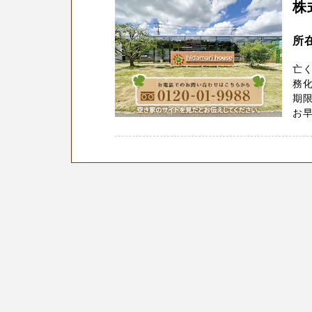
株
所在
亡
務化
期
お早