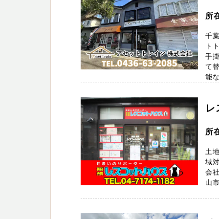
所
千
ト
手
て替
能な
レ
所
土地
域
会社
山市