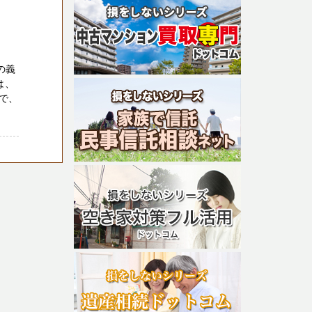
の義
は、
で、