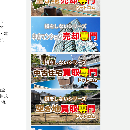
セッ
全て
・建
続可
内全
株式
、流