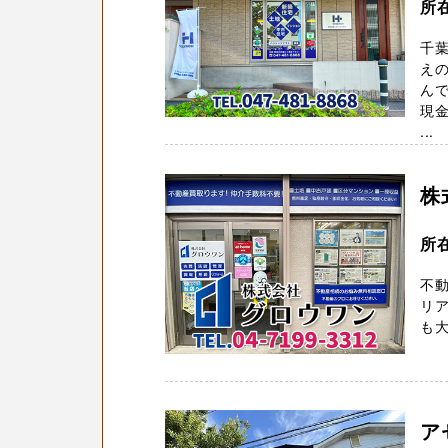
所
千
え
んで
現金
...
株
所
不
リア
も大
ア