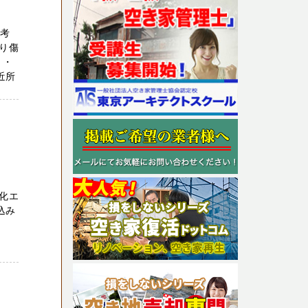
お考
り傷
 ・
近所
化エ
込み