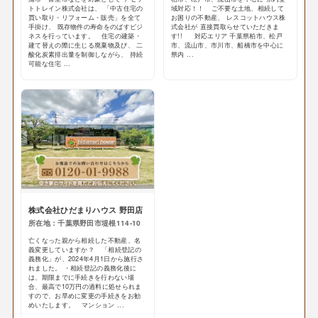
トトレイン株式会社は、 「中古住宅の
域対応！！ ご不要な土地、相続して
買い取り・リフォーム・販売」を全て
お困りの不動産、 レスコットハウス株
手掛け、 既存物件の寿命をのばすビジ
式会社が 直接買取らせていただきま
ネスを行っています。 住宅の建築・
す!! 対応エリア 千葉県柏市、松戸
建て替えの際に生じる廃棄物及び、 二
市、流山市、市川市、船橋市を中心に
酸化炭素排出量を制御しながら、 持続
県内 ...
可能な住宅 ...
株式会社ひだまりハウス 野田店
所在地：千葉県野田市堤根114-10
亡くなった親から相続した不動産、名
義変更していますか？ 「相続登記の
義務化」が、2024年4月1日から施行さ
れました。 ・相続登記の義務化後に
は、期限までに手続きを行わない場
合、最高で10万円の過料に処せられま
すので、お早めに変更の手続きをお勧
めいたします。 マンション ...