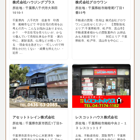
株式会社ハウジングプラス
株式会社グロウワン
所在地：千葉県八千代市大和田
所在地：千葉県柏市南増尾7丁目1
1010-1
番35号
千葉県内 八千代市 佐倉市 印西
不動産の買取・売却は 株式会社グロウ
市 船橋市などで 中古住宅の売却をお
ワンにお任せください！ 【買取強化
考えの方へ こんなお悩みはありません
エリア:千葉県柏市、松戸市、流山市】
か？ ・中古住宅を売りたいが、かな
不動産業者様からの買取案件の お持込
り傷んでいて売却出来るか不安 ・家の
みも大歓迎です！ 対応エリア 千葉
中に、家財道具、仏壇などが残ってい
県柏市、松戸市、流山市を中心に ...
る ・現金化を急ぎたい ・忙しいので時
間をかけたくない ・経費を抑えたい ・
近所 ...
アセットトレイン株式会社
レスコットハウス株式会社
所在地：千葉県市原市西広1丁目5-
所在地：千葉県柏市南柏中央２－１
30
３ レスコット１Ｆ
千葉県市原市を中心に木更津市・袖ケ
土地、不動産売却、買取専門！ 千葉県
浦市・富里市などを対象として アセッ
柏市、松戸市、流山市を中心に 県内全