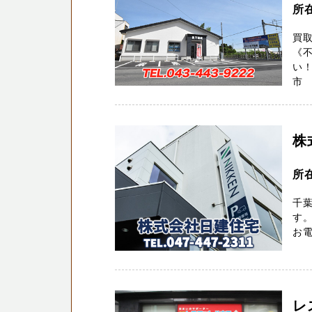
所
買
《
い
市 
株
所在
千
す。
お電
レ