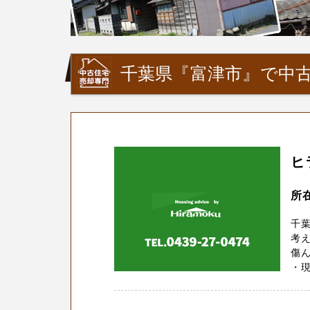
千葉県『富津市』で中古
ヒ
所
千葉
考
傷
・現