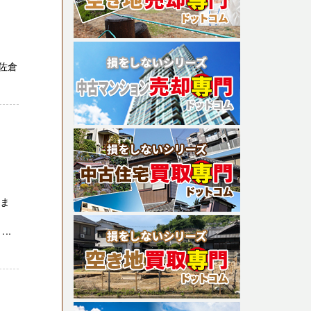
佐倉
しま
。
..