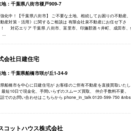
在地：千葉県八街市榎戸909-7
取強化中！【千葉県八街市】 ご不要な土地、相続してお困りの不動産、
不動産対策・活用》に関するご相談は 有限会社泉不動産にお任せ下さ
！！ 対応エリア 千葉県 八街市、富里市、印旛郡酒々井町、成田市、
...
式会社日建住宅
地：千葉県船橋市咲が丘1-34-9
葉県船橋市を中心に日建住宅が お客様のご所有不動産を直接買取いた
 最短10日で現金化、手間いらずのスムーズ買取、 仲介手数料不要
話でのお問い合わせはこちらから phone_in_talk 0120-599-750 &nbs .
スコットハウス株式会社