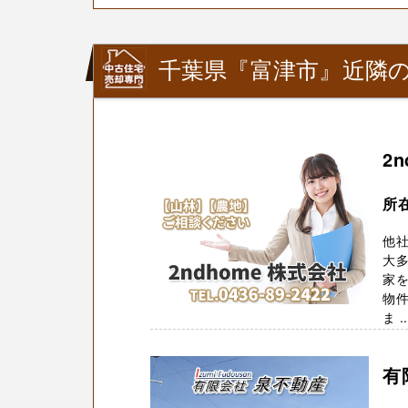
千葉県『富津市』近隣の
2
所在
他
大多
家
物件
ま ..
有