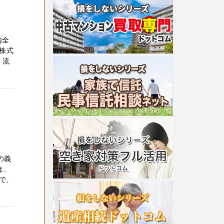
内全
株式
、流
の義
は、
で、