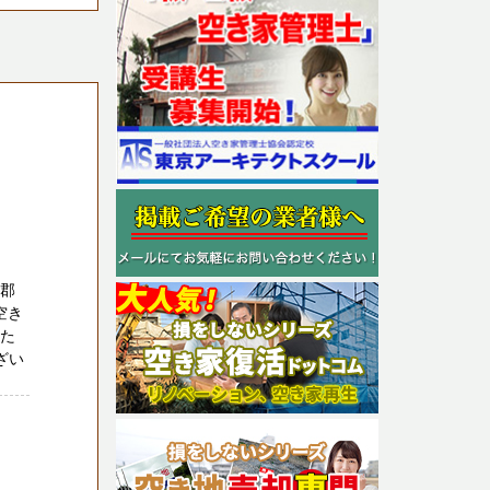
隅郡
空き
れた
ざい