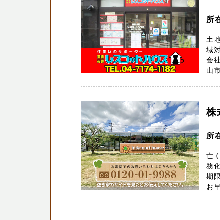
所
土地
域
会社
山市
株
所在
亡
務化
期
お早