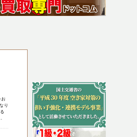
をお
なり
いる
.