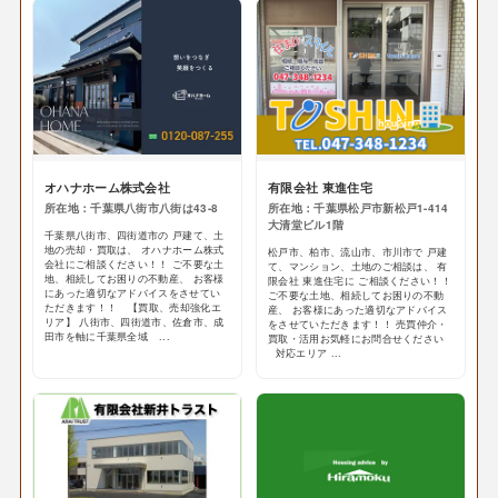
オハナホーム株式会社
有限会社 東進住宅
所在地：千葉県八街市八街は43-8
所在地：千葉県松戸市新松戸1-414
大清堂ビル1階
千葉県八街市、四街道市の 戸建て、土
地の売却・買取は、 オハナホーム株式
松戸市、柏市、流山市、市川市で 戸建
会社にご相談ください！！ ご不要な土
て、マンション、土地のご相談は、 有
地、相続してお困りの不動産、 お客様
限会社 東進住宅に ご相談ください！！
にあった適切なアドバイスをさせてい
ご不要な土地、相続してお困りの不動
ただきます！！ 【買取、売却強化エ
産、 お客様にあった適切なアドバイス
リア】 八街市、四街道市、佐倉市、成
をさせていただきます！！ 売買仲介・
田市を軸に千葉県全域 ...
買取・活用お気軽にお問合せください
対応エリア ...