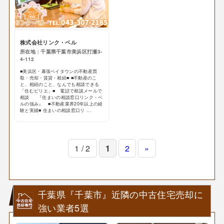
株式会社リンク・ベル
所在地：千葉県千葉市美浜区打瀬3-
4-112
■美浜区・幕張ベイタウンの不動産買
取・売却・賃貸・相続■ ■不動産のこ
と、相続のこと、なんでも相談できる
「住むビリエ」■ 電話で相談メールで
相談 『住まいの相談窓口リンク・ベ
ルの強み』 ■不動産業界20年以上の経
験と実績■ 住まいの相談窓口リ ...
1 / 2
1
2
»
千葉県『千葉市』近隣の中古住宅売却に
強い業者5選