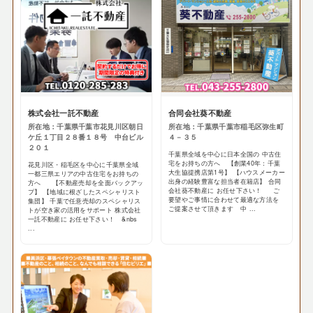
株式会社一託不動産
合同会社葵不動産
所在地：千葉県千葉市花見川区朝日
所在地：千葉県千葉市稲毛区弥生町
ケ丘１丁目２８番１８号 中台ビル
４－３５
２０１
千葉県全域を中心に日本全国の 中古住
宅をお持ちの方へ 【創業40年：千葉
花見川区・稲毛区を中心に千葉県全域
大生協提携店第1号】 【ハウスメーカー
一都三県エリアの中古住宅をお持ちの
出身の経験豊富な担当者在籍店】 合同
方へ 【不動産売却を全面バックアッ
会社葵不動産に お任せ下さい！ ご
プ】 【地域に根ざしたスペシャリスト
要望やご事情に合わせて最適な方法を
集団】 千葉で任意売却のスペシャリス
ご提案させて頂きます 中 ...
トが空き家の活用をサポート 株式会社
一託不動産に お任せ下さい！ &nbs
...