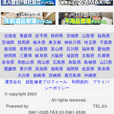
北海道
青森県
岩手県
秋田県
宮城県
山形県
福島県
茨城県
群馬県
栃木県
東京都
神奈川県
埼玉県
千葉県
新潟県
長野県
山梨県
富山県
石川県
福井県
愛知県
静岡県
三重県
岐阜県
大阪府
滋賀県
京都府
兵庫県
奈良県
和歌山県
岡山県
広島県
鳥取県
島根県
山口県
愛媛県
香川県
高知県
徳島県
福岡県
佐賀県
熊本県
大分県
長崎県
宮崎県
鹿児島県
沖縄県
運営会社
総監修者プロフィール
利用規約
プライバ
シーポリシー
© copyright 2020
損をしないシリーズ 中古住宅売却専門
ドットコム
. All rights reserved.
Powered by
株式会社アリアクランソーシャル
TEL.03-
5961-0525 FAX.03-5961-0526