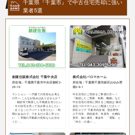
千葉県『千葉市』で中古住宅売却に強い
業者5選
創建住販株式会社 千葉中央店
株式会社パロマホーム
所在地：千葉県千葉市中央区都町2-
所在地：千葉県千葉市緑区おゆみ野
26-10
南2-9-1
マンション・一戸建ての売却をお考え
中古住宅のご売却をご希望の方へ！
の方へ こんなお悩みはありませんか？
『相続したご実家、転勤、離婚』など
・相続等で取得した不動産を売りたい
中古住宅の売却に関するご相談は 株式
・今の住宅を売って住み替えをしたい
会社パロマホームにご相談ください！
・古くなったアパートを売りたい ・時
対応エリア 千葉市内全域、習志野市、
間があるので、できるだけ高く売りた
八千代市、四街道市、市原市、大網白
い ☟ 早期の不動産の売却ならお任せ
里市、袖ヶ浦市、東金市 「買取」と
くだ ...
「仲介」の違い ...