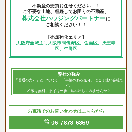
不動産の売買お任せください！！
ご不要な土地、相続してお困りの不動産、
株式会社ハウジングパートナー
に
ご相談ください！！
【売却強化エリア】
大阪府全域主に大阪市阿倍野区、住吉区、天王寺
区、生野区
弊社の強み
「普通の売却」だけでなく、「事情のある売却」にこそ強い会社で
す。
相談は無料。まずは一歩、踏み出してみませんか？
お電話でのお問い合わせはこちらから
phone_in_talk
06-7878-6369