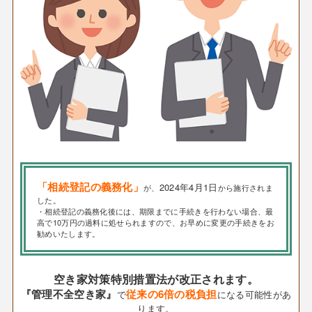
「相続登記の義務化」
2024年4月1日
が、
から施行されま
した。
・相続登記の義務化後には、期限までに手続きを行わない場合、最
高で10万円の過料に処せられますので、お早めに変更の手続きをお
勧めいたします。
空き家対策特別措置法が改正されます。
『管理不全空き家』
従来の6倍の税負担
で
になる可能性があ
ります。