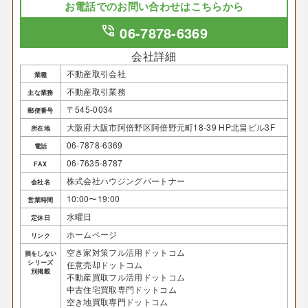
お電話でのお問い合わせはこちらから
phone_in_talk
06-7878-6369
会社詳細
不動産取引会社
業種
不動産取引業務
主な業務
〒545-0034
郵便番号
大阪府大阪市阿倍野区阿倍野元町18-39 HP北畠ビル3F
所在地
06-7878-6369
電話
06-7635-8787
FAX
株式会社ハウジングパートナー
会社名
10:00〜19:00
営業時間
水曜日
定休日
ホームページ
リンク
空き家対策フル活用ドットコム
損をしない
シリーズ
任意売却ドットコム
別掲載
不動産買取フル活用ドットコム
中古住宅買取専門ドットコム
空き地買取専門ドットコム