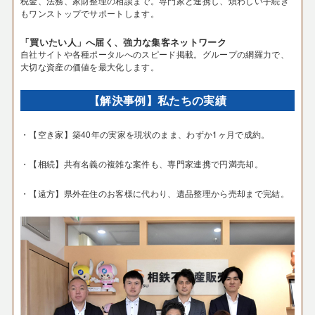
税金、法務、家財整理の相談まで。専門家と連携し、煩わしい手続き
もワンストップでサポートします。
「買いたい人」へ届く、強力な集客ネットワーク
自社サイトや各種ポータルへのスピード掲載。グループの網羅力で、
大切な資産の価値を最大化します。
【解決事例】私たちの実績
・【空き家】築40年の実家を現状のまま、わずか1ヶ月で成約。
・【相続】共有名義の複雑な案件も、専門家連携で円満売却。
・【遠方】県外在住のお客様に代わり、遺品整理から売却まで完結。