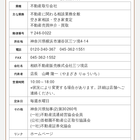
不動産取引会社
業種
不動産に関わる相談業務全般
主な業務
空き家相談・空き家査定
不動産売買仲介・買取
〒246-0022
郵便番号
神奈川県横浜市瀬谷区三ツ境4-14
所在地
0120-340-367 045-362-1551
電話
045-362-1552
FAX
相鉄不動産販売株式会社三ツ境店
会社名
店長 山﨑 隆一（やまざき りゅういち）
代表者
10:00～18:00
営業時間
※状況により変更する場合があります。詳細は店舗へご
連絡ください。
毎週水曜日
定休日
神奈川県知事(2)第30260号
その他
(一社)不動産流通経営協会会員
(公社)首都圏不動産公正取引協議会
(一社)不動産証券化協会
ホームページ
リンク