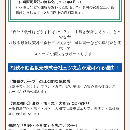
・住所変更登記の義務化（2026年4月～）
引っ越しなどで住所が変わった際も、2年以内の変更登記が義
務付けられます（5万円以下の過料対象）。
「自分の物件はどうすればいい？」「手続きが難しそう…」と不
安な方
相鉄不動産販売株式会社三ツ境店が、司法書士などの専門家と連
携して
スムーズな解決をサポートします。
相鉄不動産販売株式会社三ツ境店が選ばれる理由！
「相鉄グループ」の圧倒的な信頼感
沿線を知り尽くしたブランド力で、買い主様への安心感も抜群。ス
ムーズな成約へ導きます。
【買取強化】瀬谷・旭・泉・大和市に自信あり
横浜市瀬谷区・旭区・泉区、大和市は最重点エリア。即査定・高価買
取に自信があります。
複雑な「相続・空き家」も丸ごとお任せ