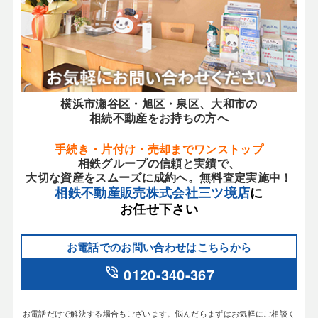
横浜市瀬谷区・旭区・泉区、大和市の
相続不動産をお持ちの方へ
手続き・片付け・売却までワンストップ
相鉄グループの信頼と実績で、
大切な資産をスムーズに成約へ。無料査定実施中！
相鉄不動産販売株式会社三ツ境店
に
お任せ下さい
お電話でのお問い合わせはこちらから
phone_in_talk
0120-340-367
お電話だけで解決する場合もございます。悩んだらまずはお気軽にご相談く