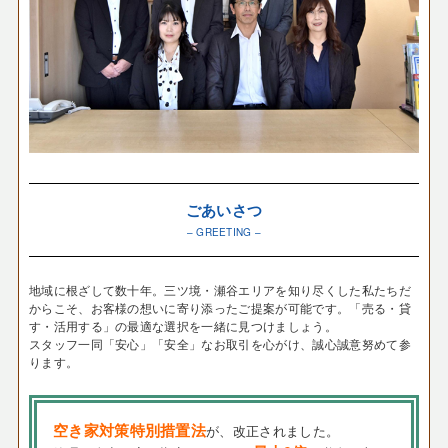
ごあいさつ
– GREETING –
地域に根ざして数十年。三ツ境・瀬谷エリアを知り尽くした私たちだ
からこそ、お客様の想いに寄り添ったご提案が可能です。「売る・貸
す・活用する」の最適な選択を一緒に見つけましょう。
スタッフ一同「安心」「安全」なお取引を心がけ、誠心誠意努めて参
ります。
空き家対策特別措置法
が、改正されました。