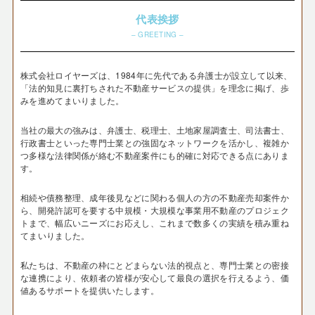
代表挨拶
– GREETING –
株式会社ロイヤーズは、1984年に先代である弁護士が設立して以来、
「法的知見に裏打ちされた不動産サービスの提供」を理念に掲げ、歩
みを進めてまいりました。
当社の最大の強みは、弁護士、税理士、土地家屋調査士、司法書士、
行政書士といった専門士業との強固なネットワークを活かし、複雑か
つ多様な法律関係が絡む不動産案件にも的確に対応できる点にありま
す。
相続や債務整理、成年後見などに関わる個人の方の不動産売却案件か
ら、開発許認可を要する中規模・大規模な事業用不動産のプロジェク
トまで、幅広いニーズにお応えし、これまで数多くの実績を積み重ね
てまいりました。
私たちは、不動産の枠にとどまらない法的視点と、専門士業との密接
な連携により、依頼者の皆様が安心して最良の選択を行えるよう、価
値あるサポートを提供いたします。