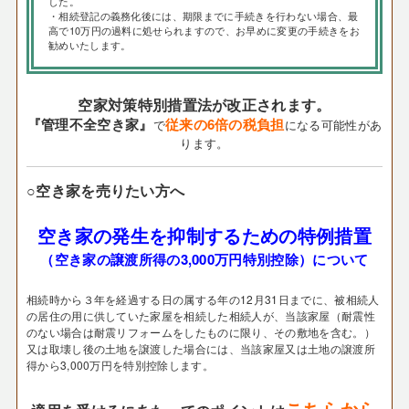
した。
・相続登記の義務化後には、期限までに手続きを行わない場合、最
高で10万円の過料に処せられますので、お早めに変更の手続きをお
勧めいたします。
空家対策特別措置法が改正されます。
『管理不全空き家』
従来の6倍の税負担
で
になる可能性があ
ります。
○空き家を売りたい方へ
空き家の発生を抑制するための特例措置
（空き家の譲渡所得の3,000万円特別控除）について
相続時から３年を経過する日の属する年の12月31日までに、被相続人
の居住の用に供していた家屋を相続した相続人が、当該家屋（耐震性
のない場合は耐震リフォームをしたものに限り、その敷地を含む。）
又は取壊し後の土地を譲渡した場合には、当該家屋又は土地の譲渡所
得から3,000万円を特別控除します。
こちらから