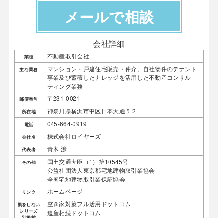
メールで相談
会社詳細
不動産取引会社
業種
マンション・戸建住宅販売・仲介、自社物件のテナント
主な業務
事業及び蓄積したナレッジを活用した不動産コンサル
ティング業務
〒231-0021
郵便番号
神奈川県横浜市中区日本大通５２
所在地
045-664-0919
電話
株式会社ロイヤーズ
会社名
青木 渉
代表者
国土交通大臣（1）第10545号
その他
公益社団法人東京都宅地建物取引業協会
全国宅地建物取引業保証協会
ホームページ
リンク
空き家対策フル活用ドットコム
損をしない
シリーズ
遺産相続ドットコム
別掲載