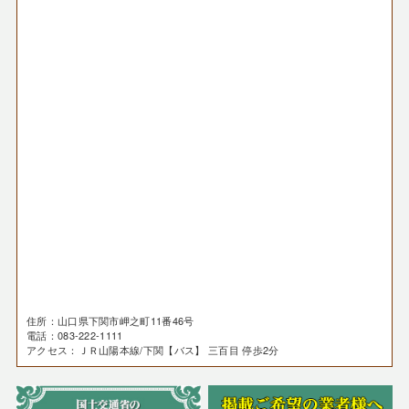
住所：山口県下関市岬之町11番46号
電話：083-222-1111
アクセス：ＪＲ山陽本線/下関【バス】 三百目 停歩2分