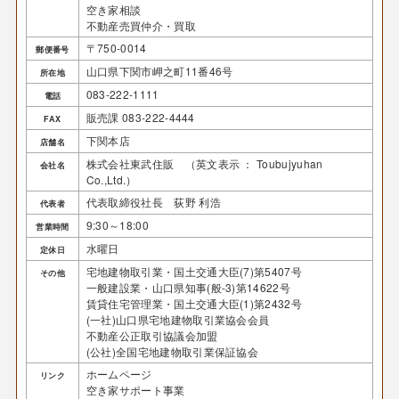
空き家相談
不動産売買仲介・買取
〒750-0014
郵便番号
山口県下関市岬之町11番46号
所在地
083-222-1111
電話
販売課 083-222-4444
FAX
下関本店
店舗名
株式会社東武住販 （英文表示 ： Toubujyuhan
会社名
Co.,Ltd.）
代表取締役社長 荻野 利浩
代表者
9:30～18:00
営業時間
水曜日
定休日
宅地建物取引業・国土交通大臣(7)第5407号
その他
一般建設業・山口県知事(般-3)第14622号
賃貸住宅管理業・国土交通大臣(1)第2432号
(一社)山口県宅地建物取引業協会会員
不動産公正取引協議会加盟
(公社)全国宅地建物取引業保証協会
ホームページ
リンク
空き家サポート事業