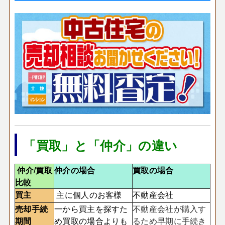
「買取」と「仲介」の違い
仲介/買取
仲介の場合
買取の場合
比較
買主
主に個人のお客様
不動産会社
売却手続
一から買主を探すた
不動産会社が購入す
期間
め買取の場合よりも
るため早期に手続き