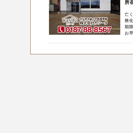
所
亡
務化
期
お早