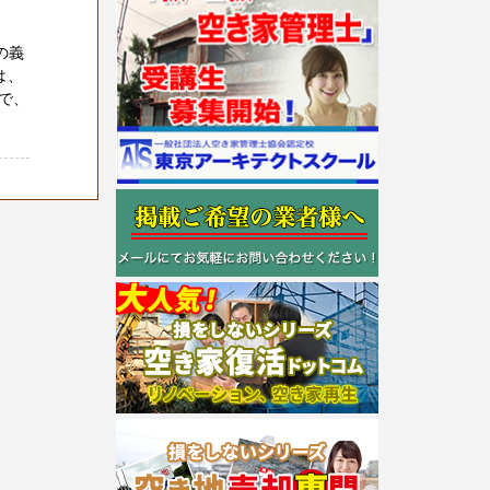
の義
は、
で、