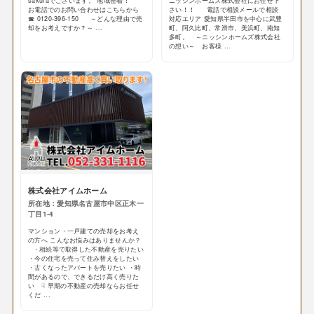
sakuraでございます。 地域密着！
ニッシンホームズ株式会社にお任せ下
お電話でのお問い合わせはこちらから
さい！！ 電話で相談メールで相談
☎ 0120-396-150 ～どんな理由で売
対応エリア 愛知県半田市を中心に武豊
却をお考えですか？～ ...
町、阿久比町、常滑市、美浜町、南知
多町。 ～ニッシンホームズ株式会社
の想い～ お客様 ...
株式会社アイムホーム
所在地：愛知県名古屋市中区正木一
丁目1-4
マンション・一戸建ての売却をお考え
の方へ こんなお悩みはありませんか？
・相続等で取得した不動産を売りたい
・今の住宅を売って住み替えをしたい
・古くなったアパートを売りたい ・時
間があるので、できるだけ高く売りた
い ☟ 早期の不動産の売却ならお任せ
くだ ...