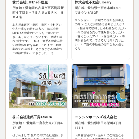
株式会社LIFE’s不動産
株式会社不動産Library
所在地：愛知県名古屋市西区則武新
所在地：愛知県一宮市本町4-4-1
町４丁目３－７ＢＡＵＷＥＲＫ ８
マルゲンビル2F
０４号
マンション・一戸建ての売却をお考え
の方へ こんなお悩みはありませんか？
名古屋市西区・北区・東区・中村区の
・相続等で取得した不動産を売りたい
中古住宅をお持ちの方へ 株式会社
・今の住宅を売って住み替えをしたい
LIFE’s不動産のページをご覧いただ
・古くなったアパートを売りたい ・時
き、ありがとうございます。 代表の鈴
間があるので、できるだけ高く売りた
木 靖士です。 私は、大手不動産会社
い ☟ 早期の不動産の売却ならお任せ
での勤務経験を含め、これまで不動産
くだ ...
業界で20年以上、さまざまな不動産の
ご相談に携わってきました。 そ ...
株式会社建築工房sakura
ニッシンホームズ株式会社
所在地： 愛知県一宮市文京2丁目4-
所在地：愛知県半田市栄町4丁目
17 1F
175-1
はじめまして 愛知の 株式会社建築工房
《中古住宅売却・活用》のご相談なら